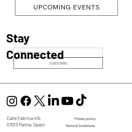
UPCOMING EVENTS
Stay
Connected
SUBSCRIBE
Calle Fabrica 41b
Privacy policy
07013 Palma, Spain
Terms & Conditions