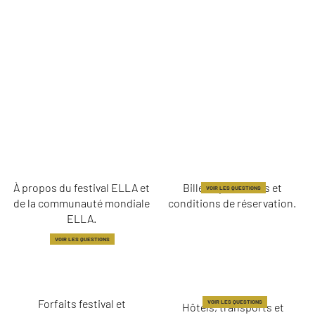
INFORMATIONS
BILLETS ET
GÉNÉRALES
RÉSERVATIONS
À propos du festival ELLA et
Billets, paiements et
VOIR LES QUESTIONS
de la communauté mondiale
conditions de réservation.
ELLA.
VOIR LES QUESTIONS
FORFAITS ET
VOYAGE ET
EXPÉRIENCES
HÉBERGEMENT
Forfaits festival et
VOIR LES QUESTIONS
Hôtels, transports et