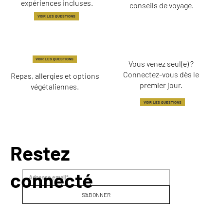
expériences incluses.
conseils de voyage.
VOIR LES QUESTIONS
BESOINS
VENIR SEUL ET
ALIMENTAIRES ET
COMMUNAUTÉ
DIÉTÉTIQUES
VOIR LES QUESTIONS
Vous venez seul(e) ?
Connectez-vous dès le
Repas, allergies et options
premier jour.
végétaliennes.
VOIR LES QUESTIONS
Restez
connecté
S'ABONNER