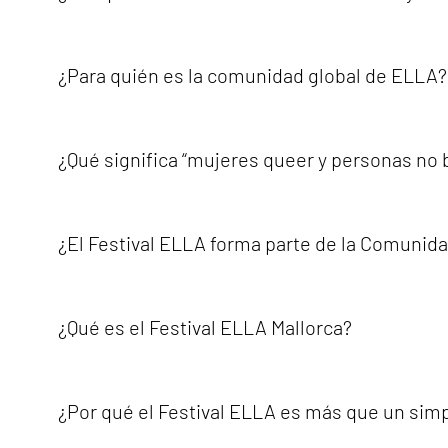
social.
ELLA Global Community se creó para aumentar la visibili
voces, necesidades y experiencias pudieran ser reconoci
¿Para quién es la comunidad global de ELLA?
iniciativas que empoderen a las mujeres queer y a las pe
ELLA Global Community es para mujeres queer y personas n
personas cuyas identidades y experiencias forman parte 
¿Qué significa “mujeres queer y personas no b
seguridad y los valores de la comunidad.
ELLA entiende la comunidad desde una perspectiva intersec
el cuerpo, la fe, las creencias espirituales, la orientaci
¿El Festival ELLA forma parte de la Comunid
la comunidad y que toda persona merece sentirse valora
Sí. El Festival ELLA forma parte de la Comunidad Global 
experiencias presenciales, cultura, música, charlas, tall
¿Qué es el Festival ELLA Mallorca?
Comunidad Global ELLA de una manera real, humana y al
ELLA Festival Mallorca es un festival internacional crea
bienestar, gastronomía, naturaleza, fiestas, experiencias
¿Por qué el Festival ELLA es más que un simp
punto de encuentro para la conexión, la visibilidad, el e