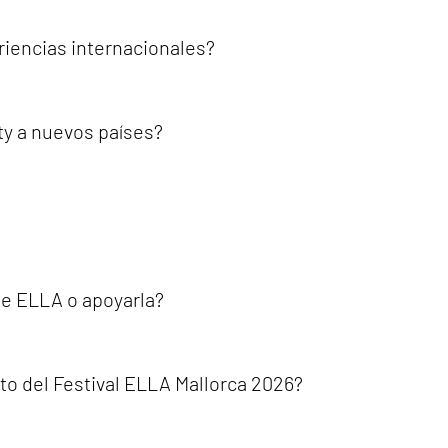
Su objetivo es promover y apoyar iniciativas en diferentes países 
civil, las instituciones, las organizaciones y las comunidades loc
riencias internacionales?
comunitarias en diferentes lugares del mundo.Esto incluye edicion
estinos como México, Costa Rica y Colombia.ELLA también ha orga
y a nuevos países?
os para mujeres queer y personas no binarias más allá de un único
l internacional.El objetivo es llevar la misión de ELLA a más paí
das, conectadas y apoyadas.Esta expansión internacional forma pa
ujeres queer y personas no binarias.
r y para mujeres queer y personas no binarias.Fue diseñado como 
a través de contenido seleccionado, eventos comunitarios y conex
e ELLA o apoyarla?
ra nuevas formas de conectar a la comunidad.
articipando en sus festivales, eventos, charlas, proyectos e ini
la organización o formar parte de la comunidad internacional.Al u
o del Festival ELLA Mallorca 2026?
d, la inclusión y la comunidad para las mujeres queer y las persona
el Festival ELLA, en la sección Mallorca Agenda 2026.El programa