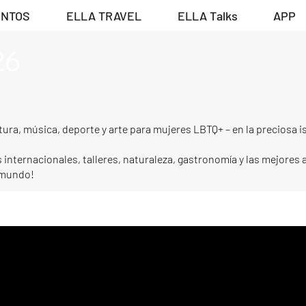
ENTOS
ELLA TRAVEL
ELLA Talks
APP
26
ura, música, deporte y arte para mujeres LBTQ+ – en la preciosa is
 internacionales, talleres, naturaleza, gastronomía y las mejores 
l mundo!