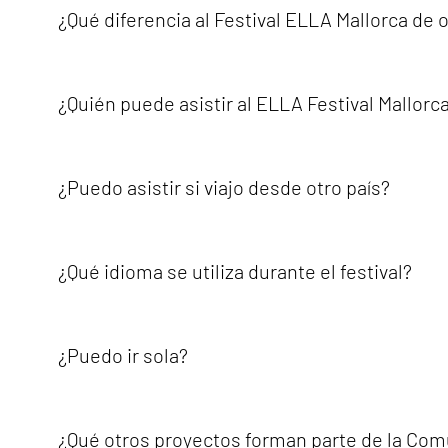
bienestar, cultura, gastronomía, excursiones, experienci
¿Qué diferencia al Festival ELLA Mallorca de o
también de visibilidad, empoderamiento, pertenencia y 
ELLA Festival Mallorca es diferente porque está creado e
la visibilidad, la seguridad, la comunidad y la experien
¿Quién puede asistir al ELLA Festival Mallorc
recuerdos y un fuerte sentimiento de pertenencia.
ELLA Festival Mallorca está creado principalmente para m
a personas no binarias y aliados que respetan y celebra
¿Puedo asistir si viajo desde otro país?
experiencias, celebrar la diversidad y formar parte de u
Sí. El Festival ELLA Mallorca recibe a participantes inter
está diseñada para que los visitantes internacionales se 
¿Qué idioma se utiliza durante el festival?
comunicación general, lo que hace que el festival sea acc
El inglés es el idioma principal utilizado para la comuni
también pueden incluir español u otros idiomas.El objetiv
¿Puedo ir sola?
Sí. Muchos participantes vienen solos al Festival ELLA.Es
actividades sociales, las cenas, los encuentros, las char
¿Qué otros proyectos forman parte de la Co