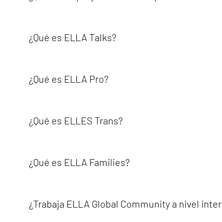
bienvenidos.Muchas personas llegan solas y se marchan 
ELLA Global Community incluye varios proyectos e iniciat
ELLA• Charlas de ELLA• ELLA Pro• ELLES Trans• Familias 
¿Qué es ELLA Talks?
comunidad localCada proyecto tiene un enfoque específi
ELLA Talks es un proyecto creado para compartir el cono
presentaciones en vivo, mesas redondas y conversaciones
¿Qué es ELLA Pro?
academia, la sociedad civil, la política, la cultura y el s
ELLA Pro es una red internacional de mujeres queer y per
empresariales a través de eventos, talleres, conferencia
¿Qué es ELLES Trans?
intercambio de historias de éxito dentro de la comunidad
ELLES Trans es un proyecto creado para promover los der
ELLA Global Community con la visibilidad, el empoderamie
¿Qué es ELLA Families?
ELLA Families ofrece apoyo a familias queer y a padres s
necesidades e inquietudes de las familias inclusivas.Form
¿Trabaja ELLA Global Community a nivel inte
realidades familiares.