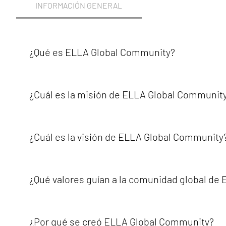
INFORMACIÓN GENERAL
¿Qué es ELLA Global Community?
ELLA Global Community es una organización internacional
el mundo.ELLA trabaja para crear espacios donde las muj
¿Cuál es la misión de ELLA Global Communit
identidad sin miedo.A través de festivales, eventos, char
el empoderamiento, la igualdad, la diversidad, la inclusión
La misión de ELLA Global Community es promover la visibi
innovación.ELLA trabaja para crear plataformas donde la
¿Cuál es la visión de ELLA Global Community
desafíos que enfrentan como resultado de la discriminaci
La visión de ELLA Global Community es un mundo donde la
aceptación.ELLA cree que todas las mujeres queer y las 
¿Qué valores guían a la comunidad global de
ELLA Global Community se rige por valores que dan forma
valores implican permanecer unidos, respetar las diferenc
¿Por qué se creó ELLA Global Community?