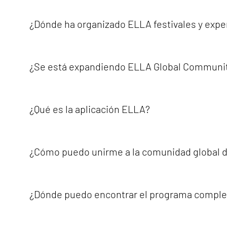
Sí. ELLA Global Community trabaja a nivel internacional.
no binarias.ELLA trabaja en colaboración con la sociedad 
¿Dónde ha organizado ELLA festivales y expe
acción comunitaria y empoderamiento.
ELLA ha desarrollado festivales, eventos y experiencias 
Alemania, y experiencias internacionales vinculadas a d
¿Se está expandiendo ELLA Global Communit
internacionales, lo que refleja su misión de crear espaci
Sí. La comunidad global de ELLA continúa creciendo a nive
personas no binarias puedan sentirse visibles, empodera
¿Qué es la aplicación ELLA?
una de las mayores comunidades y redes globales para m
La aplicación ELLA ha sido un espacio digital creado po
conectar con personas a nivel local y de todo el mundo 
¿Cómo puedo unirme a la comunidad global d
encuentra actualmente desactivada mientras ELLA explo
Puedes unirte a la comunidad global de ELLA o apoyarla p
oficiales de ELLA, apoyar sus proyectos, colaborar con 
¿Dónde puedo encontrar el programa complet
visibilidad, el empoderamiento, la igualdad, la diversida
Puedes consultar el programa oficial en la página web d