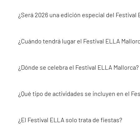
ELLA Festival es más que un festival, ya que forma parte 
amistades, encontrar representación, compartir experien
¿Será 2026 una edición especial del Festival
propósito: visibilidad, empoderamiento, conexión y camb
Sí. ELLA Festival Mallorca 2026 marca la décima edición d
hasta convertirse en un punto de encuentro internaciona
¿Cuándo tendrá lugar el Festival ELLA Mallor
Mallorca, la fortaleza de su comunidad y el crecimiento
El Festival ELLA Mallorca 2026 tendrá lugar del 27 de ago
música, fiestas, encuentros comunitarios, excursiones, c
¿Dónde se celebra el Festival ELLA Mallorca?
El Festival ELLA Mallorca se celebra en Palma y en difer
experimentar diferentes facetas de la isla, incluyendo la c
¿Qué tipo de actividades se incluyen en el Fe
mediterráneos.Cada actividad tiene su propia ubicación, 
ELLA Festival Mallorca incluye una amplia gama de experi
excursiones, cenas, oportunidades para establecer cont
¿El Festival ELLA solo trata de fiestas?
descubrimiento y comunidad.Los participantes podrán d
personal.
No. El Festival ELLA es mucho más que fiestas.Si bien la m