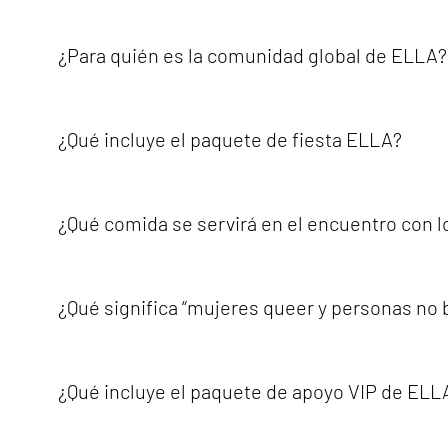
Los participantes pueden elegir entre:• Entradas para e
Paquete de apoyo VIP de ELLA• Paquetes de hotel• Combina
¿Para quién es la comunidad global de ELLA?
intereses, horario y presupuesto.
ELLA Global Community es para mujeres queer y personas n
personas cuyas identidades y experiencias forman parte 
¿Qué incluye el paquete de fiesta ELLA?
seguridad y los valores de la comunidad.
El paquete de fiesta ELLA está diseñado para los particip
inauguración de ELLA — Viernes, 28 de agosto de 2026• F
¿Qué comida se servirá en el encuentro con 
de ELLA — Jueves, 3 de septiembre de 2026Este paquete es 
principal del Festival ELLA.
El encuentro con los miembros de ELLA incluirá una exper
participantes puedan disfrutar de la comida mientras c
¿Qué significa “mujeres queer y personas no b
ELLA entiende la comunidad desde una perspectiva intersec
el cuerpo, la fe, las creencias espirituales, la orientaci
¿Qué incluye el paquete de apoyo VIP de ELL
la comunidad y que toda persona merece sentirse valora
El paquete ELLA VIP Supporter Pack ofrece la experiencia 