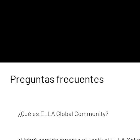
Preguntas frecuentes
¿Qué es ELLA Global Community?
ELLA Global Community es una organización internacional
el mundo.ELLA trabaja para crear espacios donde las muj
¿Habrá comida durante el Festival ELLA Mall