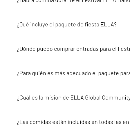
identidad sin miedo.A través de festivales, eventos, char
el empoderamiento, la igualdad, la diversidad, la inclusión
Sí. Varias experiencias del Festival ELLA incluyen comida
como cócteles de bienvenida, aperitivos, menús mediterr
¿Qué incluye el paquete de fiesta ELLA?
compruebe siempre los detalles de su billete o paquete 
El paquete ELLA Party Pack está diseñado para quienes des
viernes, 28 de agosto de 2026 • Fiesta principal de ELLA
¿Dónde puedo comprar entradas para el Festi
2026 Este paquete se centra en la música, la celebración, 
Todas las entradas, paquetes del festival y experiencias o
ELLA.Recomendamos reservar únicamente a través de los c
¿Para quién es más adecuado el paquete para
El Party Pack es ideal para quienes visitan Mallorca por
nocturnas del festival. Es una buena opción para quiene
¿Cuál es la misión de ELLA Global Communit
La misión de ELLA Global Community es promover la visibi
innovación.ELLA trabaja para crear plataformas donde la
¿Las comidas están incluidas en todas las ent
desafíos que enfrentan como resultado de la discriminaci