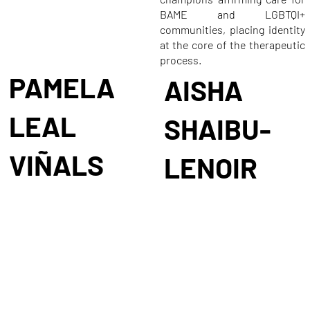
BAME and LGBTQI+
communities, placing identity
at the core of the therapeutic
process.
PAMELA
AISHA
LEAL
SHAIBU-
VIÑALS
LENOIR