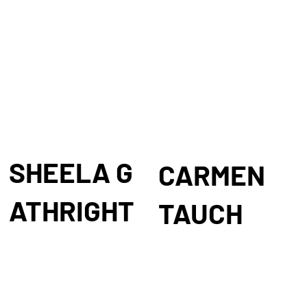
y el cambio colectivo.
Cree que, a medida que
cada persona avanza en
su camino de sanación e
integridad, contribuimos
de forma natural al
cambio global hacia la
paz, la unidad y la armonía
en nuestro planeta Tierra.
SHEELA G
CARMEN
ATHRIGHT
TAUCH