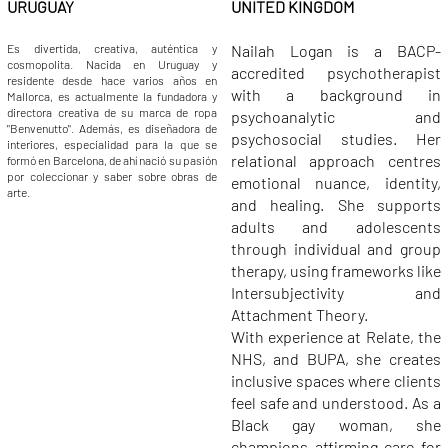
URUGUAY
UNITED KINGDOM
Es divertida, creativa, auténtica y
Nailah Logan is a BACP-
cosmopolita. Nacida en Uruguay y
accredited psychotherapist
residente desde hace varios años en
with a background in
Mallorca, es actualmente la fundadora y
directora creativa de su marca de ropa
psychoanalytic and
"Benvenutto". Además, es diseñadora de
psychosocial studies. Her
interiores, especialidad para la que se
relational approach centres
formó en Barcelona, de ahí nació su pasión
por coleccionar y saber sobre obras de
emotional nuance, identity,
arte.
and healing. She supports
adults and adolescents
through individual and group
therapy, using frameworks like
Intersubjectivity and
Attachment Theory.
With experience at Relate, the
NHS, and BUPA, she creates
inclusive spaces where clients
feel safe and understood. As a
Black gay woman, she
champions affirming care for