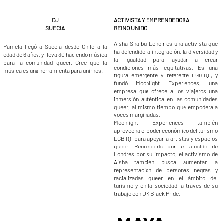
ACTIVISTA Y EMPRENDEDORA
DJ
REINO UNIDO
SUECIA
Aisha Shaibu-Lenoir es una activista que
Pamela llegó a Suecia desde Chile a la
ha defendido la integración, la diversidad y
edad de 6 años, y lleva 30 haciendo música
la igualdad para ayudar a crear
para la comunidad queer. Cree que la
condiciones más equitativas. Es una
música es una herramienta para unirnos.
figura emergente y referente LGBTQI, y
fundó Moonlight Experiences, una
empresa que ofrece a los viajeros una
inmersión auténtica en las comunidades
queer, al mismo tiempo que empodera a
voces marginadas.
Moonlight Experiences también
aprovecha el poder económico del turismo
LGBTQI para apoyar a artistas y espacios
queer. Reconocida por el alcalde de
Londres por su impacto, el activismo de
Aisha también busca aumentar la
representación de personas negras y
racializadas queer en el ámbito del
turismo y en la sociedad, a través de su
trabajo con UK Black Pride.