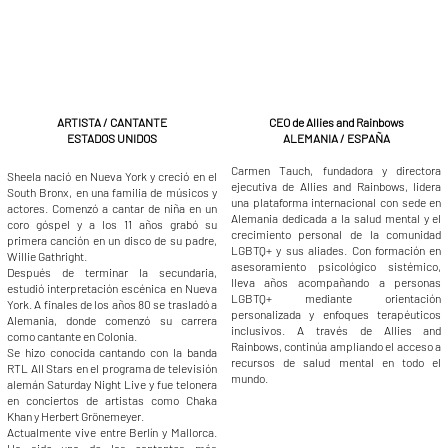
ARTISTA / CANTANTE
CEO de Allies and Rainbows
ESTADOS UNIDOS
ALEMANIA / ESPAÑA
Carmen Tauch, fundadora y directora
Sheela nació en Nueva York y creció en el
ejecutiva de Allies and Rainbows, lidera
South Bronx, en una familia de músicos y
una plataforma internacional con sede en
actores. Comenzó a cantar de niña en un
Alemania dedicada a la salud mental y el
coro góspel y a los 11 años grabó su
crecimiento personal de la comunidad
primera canción en un disco de su padre,
LGBTQ+ y sus aliades. Con formación en
Willie Gathright.
asesoramiento psicológico sistémico,
Después de terminar la secundaria,
lleva años acompañando a personas
estudió interpretación escénica en Nueva
LGBTQ+ mediante orientación
York. A finales de los años 80 se trasladó a
personalizada y enfoques terapéuticos
Alemania, donde comenzó su carrera
inclusivos. A través de Allies and
como cantante en Colonia.
Rainbows, continúa ampliando el acceso a
Se hizo conocida cantando con la banda
recursos de salud mental en todo el
RTL All Stars en el programa de televisión
mundo.
alemán Saturday Night Live y fue telonera
en conciertos de artistas como Chaka
Khan y Herbert Grönemeyer.
Actualmente vive entre Berlín y Mallorca.