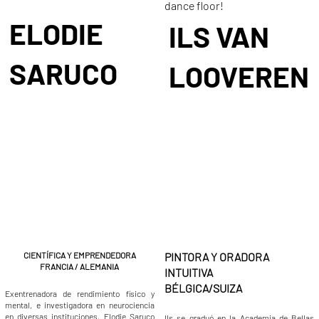
dance floor!
ELODIE
ILS VAN
SARUCO
LOOVEREN
CIENTÍFICA Y EMPRENDEDORA
PINTORA Y ORADORA
FRANCIA​ / ALEMANIA
INTUITIVA
BÉLGICA/SUIZA
Exentrenadora de rendimiento físico y
mental, e investigadora en neurociencia
en diversas instituciones, Elodie Saruco
Ils se graduó en la Academia de Bellas