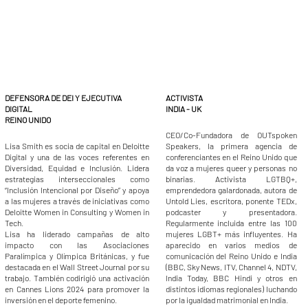
ACTIVISTA
DEFENSORA DE DEI Y EJECUTIVA
INDIA - UK
DIGITAL
REINO UNIDO
CEO/Co-Fundadora de OUTspoken
Speakers, la primera agencia de
Lisa Smith es socia de capital en Deloitte
conferenciantes en el Reino Unido que
Digital y una de las voces referentes en
da voz a mujeres queer y personas no
Diversidad, Equidad e Inclusión. Lidera
binarias. Activista LGTBQ+,
estrategias interseccionales como
emprendedora galardonada, autora de
“Inclusión Intencional por Diseño” y apoya
Untold Lies, escritora, ponente TEDx,
a las mujeres a través de iniciativas como
podcaster y presentadora.
Deloitte Women in Consulting y Women in
Regularmente incluida entre las 100
Tech.
mujeres LGBT+ más influyentes. Ha
Lisa ha liderado campañas de alto
aparecido en varios medios de
impacto con las Asociaciones
comunicación del Reino Unido e India
Paralímpica y Olímpica Británicas, y fue
(BBC, Sky News, ITV, Channel 4, NDTV,
destacada en el Wall Street Journal por su
India Today, BBC Hindi y otros en
trabajo. También codirigió una activación
distintos idiomas regionales) luchando
en Cannes Lions 2024 para promover la
por la igualdad matrimonial en India.
inversión en el deporte femenino.