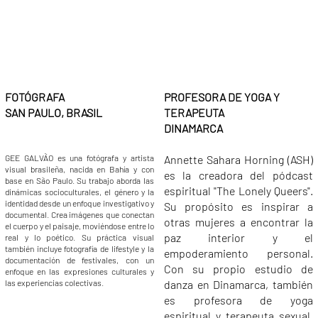
FOTÓGRAFA
PROFESORA DE YOGA Y
SAN PAULO, BRASIL​
TERAPEUTA
DINAMARCA
GEE GALVÃO es una fotógrafa y artista
Annette Sahara Horning (ASH)
visual brasileña, nacida en Bahía y con
es la creadora del pódcast
base en São Paulo. Su trabajo aborda las
espiritual "The Lonely Queers".
dinámicas socioculturales, el género y la
identidad desde un enfoque investigativo y
Su propósito es inspirar a
documental. Crea imágenes que conectan
otras mujeres a encontrar la
el cuerpo y el paisaje, moviéndose entre lo
paz interior y el
real y lo poético. Su práctica visual
también incluye fotografía de lifestyle y la
empoderamiento personal.
documentación de festivales, con un
Con su propio estudio de
enfoque en las expresiones culturales y
las experiencias colectivas.
danza en Dinamarca, también
es profesora de yoga
espiritual y terapeuta sexual.