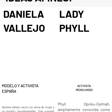
DANIELA
LADY
VALLEJO
PHYLL
MODELO Y ACTIVISTA
ACTIVISTA
REINO UNIDO
ESPAÑA
Phyll Opoku-Gyimah,
Daniela Vallejo nació con alma de mujer y
ampliamente conocida como
un espíritu inquebrantable. Tras superar