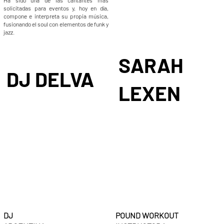
Ha sido una de las cantantes más
solicitadas para eventos y, hoy en día,
compone e interpreta su propia música,
fusionando el soul con elementos de funk y
jazz.
SARAH
DJ DELVA
LEXEN
POUND WORKOUT
DJ