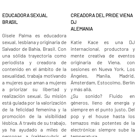
EDUCADORA SEXUAL
CREADORA DEL PRIDE VIENA
BRASIL
DJ
ALEMANIA
Gisele Palma es educadora
sexual, lesbiana y originaria de
Katie Kace es una DJ
Salvador de Bahía, Brasil. Con
internacional, productora y
una sólida trayectoria como
mente creativa de eventos
periodista y creadora de
originaria de Viena, con
contenido en el ámbito de la
sesiones en Nueva York, Los
sexualidad, trabaja motivando
Ángeles, Manila, Madrid,
a mujeres que aman a mujeres
Ámsterdam, Estocolmo, Berlín
a priorizar su libertad y
y más allá.
realización sexual. Su misión
¿Su sonido? Fluido en
está guiada por la valorización
géneros, lleno de energía y
de la felicidad femenina y la
siempre en el punto justo. Del
promoción de la visibilidad
pop y el house hasta los
lésbica. A través de su trabajo,
temazos más potentes de la
ya ha ayudado a miles de
electrónica: siempre sube la
personas a (re)descubrir el
temperatura.