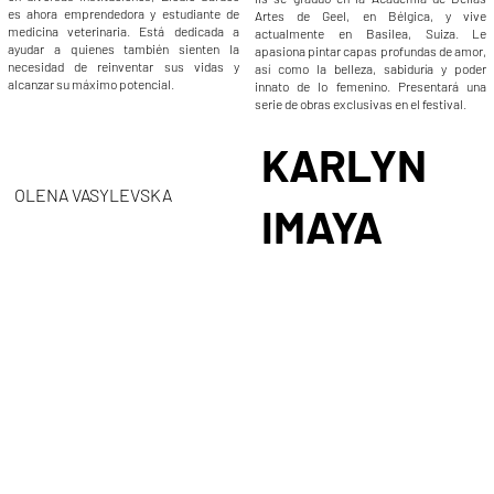
es ahora emprendedora y estudiante de
Artes de Geel, en Bélgica, y vive
medicina veterinaria. Está dedicada a
actualmente en Basilea, Suiza. Le
ayudar a quienes también sienten la
apasiona pintar capas profundas de amor,
necesidad de reinventar sus vidas y
así como la belleza, sabiduría y poder
alcanzar su máximo potencial.
innato de lo femenino. Presentará una
serie de obras exclusivas en el festival.
KARLYN
OLENA VASYLEVSKA
IMAYA