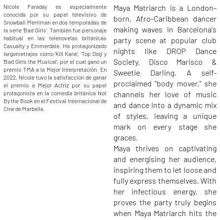
Maya Matriarch is a London-
Nicole Faraday es especialmente
conocida por su papel televisivo de
born, Afro-Caribbean dancer
Snowball Merriman en dos temporadas de
making waves in Barcelona's
la serie ‘Bad Girls’. También fue personaje
habitual en las telenovelas británicas
party scene at popular club
Casualty y Emmerdale. Ha protagonizado
nights like DROP Dance
largometrajes como ‘Kill Kane’, ‘Top Dog’ y
Society, Disco Marisco &
‘Bad Girls the Musical’, por el cual ganó un
premio TMA a la Mejor Interpretación. En
Sweetie Darling. A self-
2022, Nicole tuvo la satisfacción de ganar
proclaimed "body mover," she
el premio a Mejor Actriz por su papel
channels her love of music
protagonista en la comedia británica Not
By the Book en el Festival Internacional de
and dance into a dynamic mix
Cine de Marbella.
of styles, leaving a unique
mark on every stage she
graces.
Maya thrives on captivating
and energising her audience,
inspiring them to let loose and
fully express themselves. With
her infectious energy, she
proves the party truly begins
when Maya Matriarch hits the