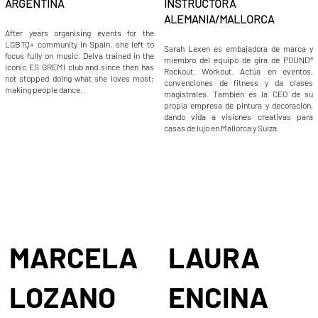
INSTRUCTORA
ARGENTINA
ALEMANIA/MALLORCA
After years organising events for the
LGBTQ+ community in Spain, she left to
Sarah Lexen es embajadora de marca y
focus fully on music. Delva trained in the
miembro del equipo de gira de POUND®
iconic ES GREMI club and since then has
Rockout. Workout. Actúa en eventos,
not stopped doing what she loves most;
convenciones de fitness y da clases
making people dance.
magistrales. También es la CEO de su
propia empresa de pintura y decoración,
dando vida a visiones creativas para
casas de lujo en Mallorca y Suiza.
MARCELA
LAURA
LOZANO
ENCINA