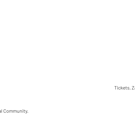
TICKET
N
Tickets,
al Community.