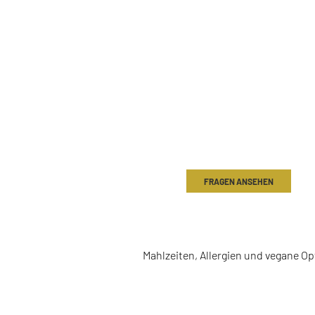
LEBENSMITTEL
FRAGEN ANSEHEN
DIÄTBEDARF
Mahlzeiten, Allergien und vegane Op