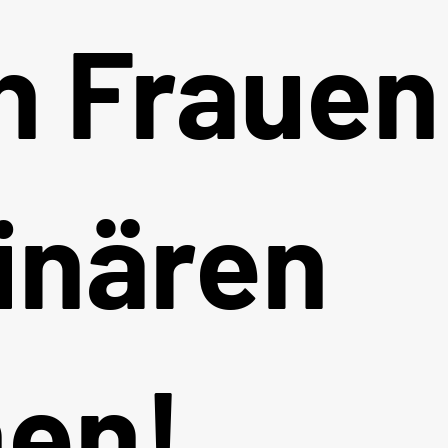
n Frauen
inären
en!