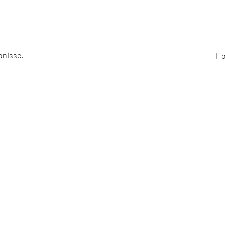
EBNISSE
REISE 
bnisse.
Ho