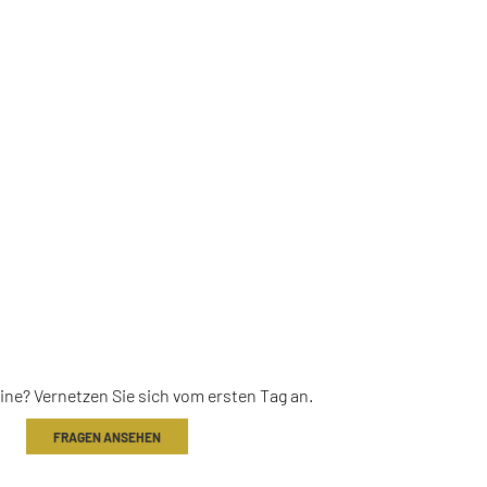
 ANKOMMEN &
NSCHAFT
eine? Vernetzen Sie sich vom ersten Tag an.
FRAGEN ANSEHEN