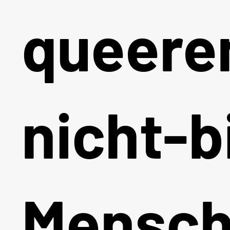
queere
nicht-b
Mensch