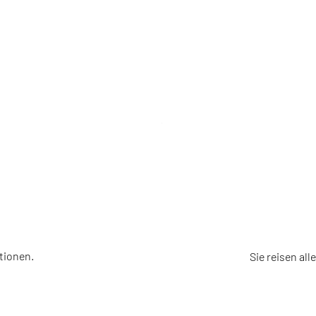
 &
ALLEIN
GEMEI
tionen.
Sie reisen all