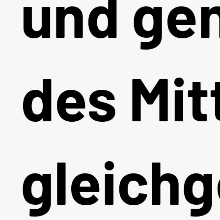
und ge
des Mit
gleichg