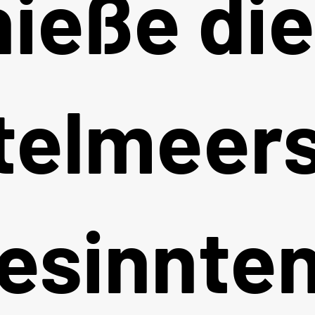
nieße di
telmeers
esinnte