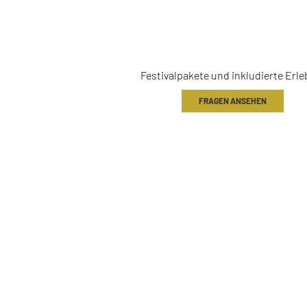
PAKETE & ERL
Festivalpakete und inkludierte Erle
FRAGEN ANSEHEN