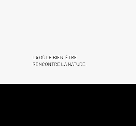
LÀ OÙ LE BIEN-ÊTRE
RENCONTRE LA NATURE.
QUESTIONS FRÉQUEMMENT POSÉES SUR MAJORQUE