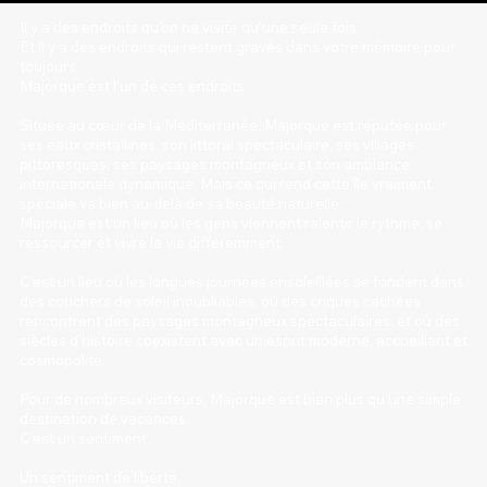
Il y a des endroits qu'on ne visite qu'une seule fois.
Et il y a des endroits qui restent gravés dans votre mémoire pour
toujours.
Majorque est l'un de ces endroits.
Située au cœur de la Méditerranée, Majorque est réputée pour
ses eaux cristallines, son littoral spectaculaire, ses villages
pittoresques, ses paysages montagneux et son ambiance
internationale dynamique. Mais ce qui rend cette île vraiment
spéciale va bien au-delà de sa beauté naturelle.
Majorque est un lieu où les gens viennent ralentir le rythme, se
ressourcer et vivre la vie différemment.
C'est un lieu où les longues journées ensoleillées se fondent dans
des couchers de soleil inoubliables, où des criques cachées
rencontrent des paysages montagneux spectaculaires, et où des
siècles d'histoire coexistent avec un esprit moderne, accueillant et
cosmopolite.
Pour de nombreux visiteurs, Majorque est bien plus qu'une simple
destination de vacances.
C'est un sentiment.
Un sentiment de liberté.