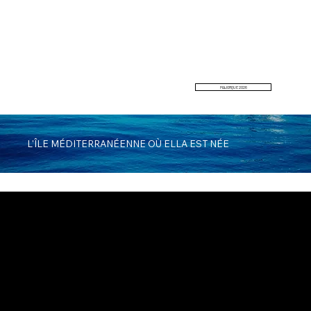
DÉCOUVREZ MAJORQUE
MAJORQUE 2026
L'ÎLE MÉDITERRANÉENNE OÙ ELLA EST NÉE