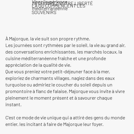
Vivez l'expérience
DÉCOUVREZ VOTRE LIBERTÉ
LÀ OÙ COMMENCENT LES
méditerranéenne
SOUVENIRS
À Majorque, la vie suit son propre rythme.
Les journées sont rythmées par le soleil, la vie au grand air,
des conversations enrichissantes, les marchés locaux, la
cuisine méditerranéenne fraîche et une profonde
appréciation de la qualité de vie.
Que vous preniez votre petit-déjeuner face à la mer,
exploriez de charmants villages, nagiez dans des eaux
turquoise ou admiriez le coucher du soleil depuis un
promontoire à flanc de falaise, Majorque vous invite à vivre
pleinement le moment présent et à savourer chaque
instant.
C’est ce mode de vie unique qui a attiré des gens du monde
entier, les incitant à faire de Majorque leur foyer.