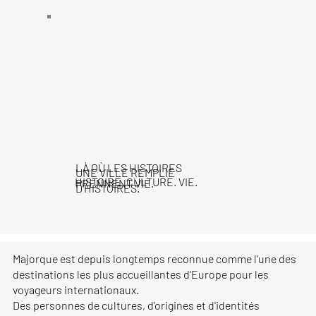
LÀ OÙ LES HISTOIRES
UNE VILLE REMPLIE
HISTOIRE. CULTURE. VIE.
PRENNENT VIE.
D'HISTOIRES.
Majorque est depuis longtemps reconnue comme l'une des
destinations les plus accueillantes d'Europe pour les
voyageurs internationaux.
Des personnes de cultures, d'origines et d'identités