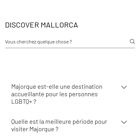
DISCOVER MALLORCA
DÉCOUVREZ MAJORQUE
Majorque est-elle une destination
accueillante pour les personnes
LGBTQ+ ?
Oui. Majorque est largement reconnue comme l'une
Quelle est la meilleure période pour
des destinations les plus accueillantes et inclusives
visiter Majorque ?
d'Europe pour les voyageurs LGBTQ+. L'île attire des
visiteurs du monde entier et est réputée pour son