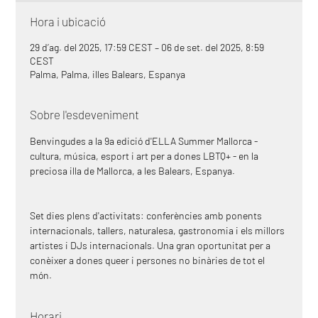
Hora i ubicació
29 d’ag. del 2025, 17:59 CEST – 06 de set. del 2025, 8:59
CEST
Palma, Palma, illes Balears, Espanya
Sobre l'esdeveniment
Benvingudes a la 9a edició d'ELLA Summer Mallorca - 
cultura, música, esport i art per a dones LBTQ+ - en la 
preciosa illa de Mallorca, a les Balears, Espanya. 
Set dies plens d'activitats: conferències amb ponents 
internacionals, tallers, naturalesa, gastronomia i els millors 
artistes i DJs internacionals. Una gran oportunitat per a 
conèixer a dones queer i persones no binàries de tot el 
món.
Horari