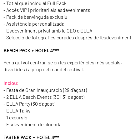
- Tot el que inclou el Full Pack
- Accés VIP i prioritari als esdeveniments
- Pack de benvinguda exclusiu
- Assistència personalitzada
- Esdeveniment privat amb la CEO d’ELLA
- Selecció de fotografies curades després de l’esdeveniment
BEACH PACK + HOTEL 4****
Per a qui vol centrar-se en les experiències més socials,
divertides i a prop del mar del festival.
Inclou:
- Festa de Gran Inauguració (29 d’agost)
- 2 ELLA Beach Events (30 i 31 d’agost)
- ELLA Party (30 d’agost)
- ELLA Talks
- 1 excursió
- Esdeveniment de cloenda
TASTER PACK + HOTEL 4***