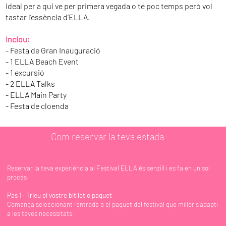
Ideal per a qui ve per primera vegada o té poc temps però vol
tastar l’essència d’ELLA.
Inclou:
- Festa de Gran Inauguració
- 1 ELLA Beach Event
- 1 excursió
- 2 ELLA Talks
- ELLA Main Party
- Festa de cloenda
Com reservar la teva estada
Reservar la teva experiència al Festival ELLA és senzill i es fa en un sol
procés.
Pas 1 · Trieu el vostre bitllet o paquet
Comença seleccionant l'entrada o el paquet del festival que millor s'adapti
a les teves necessitats.