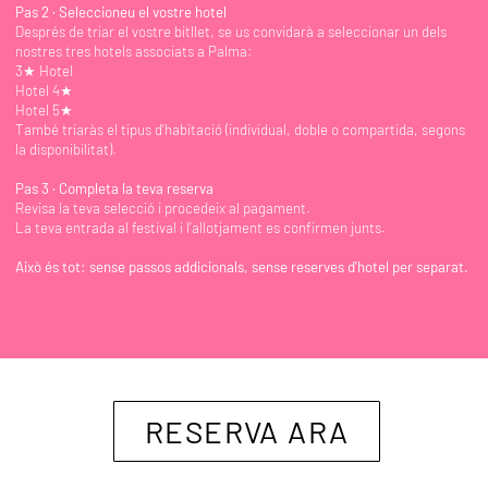
Pas 2 · Seleccioneu el vostre hotel
Després de triar el vostre bitllet, se us convidarà a seleccionar un dels
nostres tres hotels associats a Palma:
3★ Hotel
Hotel 4★
Hotel 5★
També triaràs el tipus d'habitació (individual, doble o compartida, segons
la disponibilitat).
Pas 3 · Completa la teva reserva
Revisa la teva selecció i procedeix al pagament.
La teva entrada al festival i l'allotjament es confirmen junts.
Això és tot: sense passos addicionals, sense reserves d'hotel per separat.
RESERVA ARA