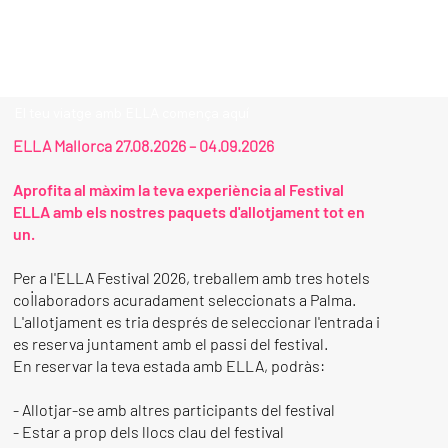
El teu viatge amb ELLA comença aquí
ELLA Mallorca 27.08.2026 – 04.09.2026
Aprofita al màxim la teva experiència al Festival
ELLA amb els nostres paquets d'allotjament tot en
un.
Per a l'ELLA Festival 2026, treballem amb tres hotels
col·laboradors acuradament seleccionats a Palma.
L'allotjament es tria després de seleccionar l'entrada i
es reserva juntament amb el passi del festival.
En reservar la teva estada amb ELLA, podràs:
- Allotjar-se amb altres participants del festival
- Estar a prop dels llocs clau del festival