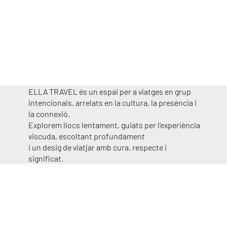
PROPERS ESDEVENIMENTS
ELLA TRAVEL és un espai per a viatges en grup
intencionals, arrelats en la cultura, la presència i
la connexió.
Explorem llocs lentament, guiats per l'experiència
viscuda, escoltant profundament
i un desig de viatjar amb cura, respecte i
significat.