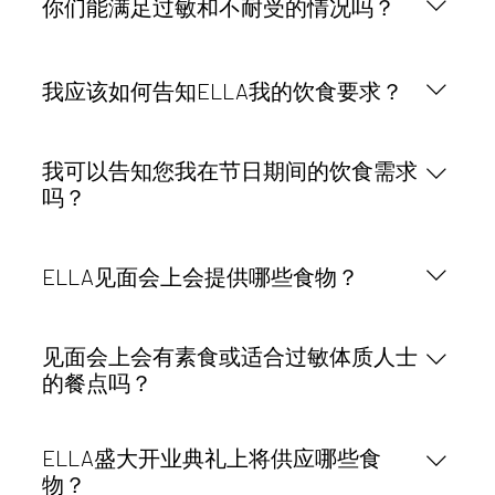
食，请提前告知我们，以便我们与场地和餐饮团队妥
你们能满足过敏和不耐受的情况吗？
善准备。
是的，我们会考虑过敏和不耐受情况。如果您有任何
过敏、不耐受或特殊饮食要求，请务必提前告知
我应该如何告知ELLA我的饮食要求？
ELLA 团队，以便我们与相关场地、餐厅和餐饮供应
商协调。
请在音乐节开始前通过电子邮件联系 ELLA 团队，并
我可以告知您我在节日期间的饮食需求
清楚地说明您的饮食需求。请包含以下信息：• 过敏•
吗？
不耐受• 素食或纯素食要求• 无麸质需求• 任何严重的
饮食限制• 您的全名和预订详情您越早通知我们，我
我们强烈建议您在节日举办前通知我们。临时提出的
们就能准备得越充分。
要求可能更难满足，尤其是需要提前计划的短途旅
ELLA见面会上会提供哪些食物？
行、餐饮活动或晚宴。
ELLA见面会将包括鸡尾酒会式的精致小食体验。这
见面会上会有素食或适合过敏体质人士
种形式旨在营造轻松的社交氛围，让参与者在享用美
的餐点吗？
食的同时结识其他与会者，并开始与 ELLA 社区建立
联系。
是的，如果您提前告知，我们可以准备纯素食和适合
ELLA盛大开业典礼上将供应哪些食
过敏体质者的餐点。请在音乐节开始前与 ELLA 团队
物？
联系，告知您的饮食要求，以便我们与餐饮团队协