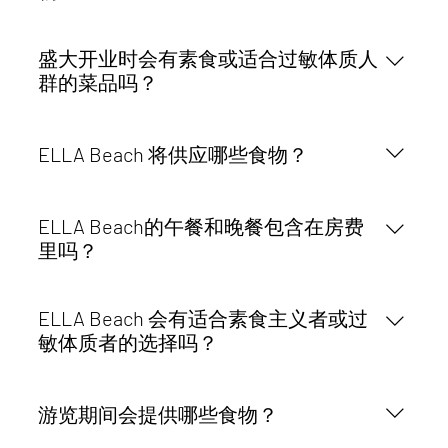
调。
ELLA盛大开业将带来高品质的鸡尾酒式美食体验。
盛大开业时会有素食或适合过敏体质人
该活动旨在打造一个集文化、音乐、艺术、社区、娱
群的菜品吗？
乐和美食于一体的高端开幕之夜。
是的。如提前告知，我们可以提供纯素食和适合过敏
体质者的替代菜品。请在音乐节开始前告知 ELLA 团
ELLA Beach 将供应哪些食物？
队，以便我们与场地和餐饮团队协调您的需求。
ELLA Beach 将在轻松的海滨环境中供应地中海风味
ELLA Beach的午餐和晚餐包含在房费
美食。体验活动将包括白天的餐饮，一部分提供地中
里吗？
海风味小吃，另一部分是现场烹饪体验。这样一来，
参与者就可以在一天中尽情享受美食、海滩氛围、音
ELLA Beach 体验活动包含餐饮，提供地中海风味小
乐、活动和社区互动。
ELLA Beach 会有适合素食主义者或过
吃和现场烹饪选项。具体形式可能取决于最终的活动
敏体质者的选择吗？
安排，但体验活动旨在包括白天和晚上的餐饮。
是的。如果您提前告知，ELLA Beach 可以为您准备
纯素食和适合过敏体质者的菜品。请在音乐节开始前
游览期间会提供哪些食物？
与ELLA团队联系，告知您的饮食要求。