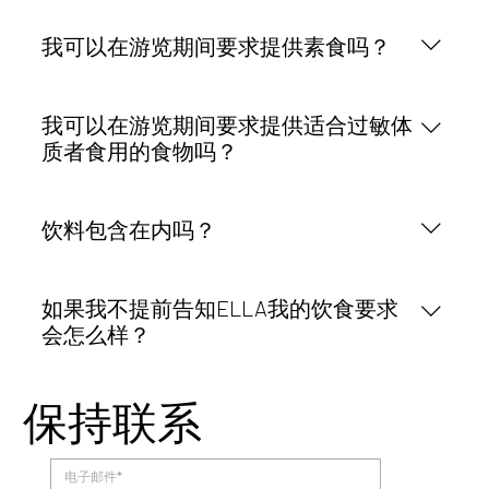
ELLA 的游览活动将根据日期和地点提供不同的地中
海美食菜单。其中一次游览活动将包含西班牙海鲜饭
我可以在游览期间要求提供素食吗？
和开胃菜。在其他游览日，参与者可以选择肉类或鱼
类菜肴，以及各种地中海美食。菜单可能因游览项
是的。如果提前提出要求，我们可以安排素食行程。
目、餐厅、供应商和最终行程安排而异。
我可以在游览期间要求提供适合过敏体
由于旅行团的餐食通常是与外部餐厅或当地供应商安
质者食用的食物吗？
排的，因此提前通知尤为重要。
是的，我们会在游览过程中尽力照顾到各位游客的过
敏和不耐受情况。请尽早通知 ELLA 团队，以便我们
饮料包含在内吗？
与相关餐厅和供应商进行协调。
只有在活动、门票或套餐说明中明确规定的情况下，
如果我不提前告知ELLA我的饮食要求
饮品才包含在内。有些活动可能包含指定饮品、迎宾
会怎么样？
饮品或畅饮时间，而有些活动则可能不包含。请仔细
核对您选择的活动或套餐详情。
如果您未提前告知我们您的饮食信息，我们可能无法
保持联系
保证提供您指定的食物选择。我们会尽力提供帮助，
但部分菜单和餐饮服务需要在活动前确认。