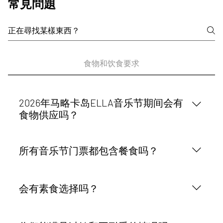
常見問題
食物和饮食要求
2026年马略卡岛ELLA音乐节期间会有
食物供应吗？
是的。ELLA音乐节的多个体验项目都包含餐饮，具
体取决于所选活动、门票或套餐。节日期间可能会以
所有音乐节门票都包含餐食吗？
不同的形式提供食物，包括迎宾鸡尾酒、小吃、地中
海菜肴、现场烹饪、游览餐和特色晚餐。请务必查看
不，只有在活动、门票或套餐说明中明确规定的情况
您选择的机票或套餐详情，以了解包含哪些餐食。
下才包含餐食。部分体验活动包含餐饮，部分则不包
会有素食选择吗？
含。请在预订前仔细查看您的门票或套餐内容。
是的，ELLA音乐节将提供素食选择。如果您需要素