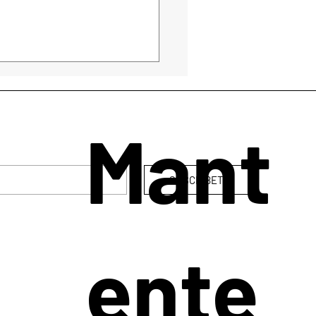
Mant
SUSCRÍBETE
mia de la voz: sanación,
xpresión y el coraje de
uno mismo.
ente