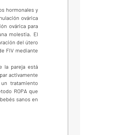
os hormonales y 
ulación ovárica 
ón ovárica para 
na molestia. El 
ración del útero 
de FIV mediante 
la pareja está 
par activamente 
un tratamiento 
étodo ROPA que 
bebés sanos en 