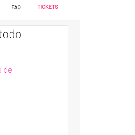
TICKETS
FAQ
étodo
 de 