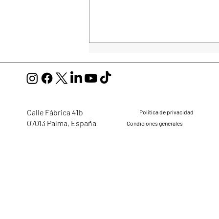
mail@ellaglobalcommunity.org
Calle Fábrica 41b
Política de privacidad
07013 Palma, España
Condiciones generales
Regresar a casa contigo
misma: Annette Sahara
Hørning sobre la intuición, la
encarnación y el poder de ser
vista plenamente.