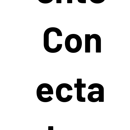
Con
ecta