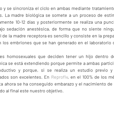
lo y se sincroniza el ciclo en ambas mediante tratamient
os. La madre biológica se somete a un proceso de estim
mente 10-12 días y posteriormente se realiza una punci
bajo sedación anestésica, de forma que no siente ningu
de la madre receptora es sencillo y consiste en la prepa
n los embriones que se han generado en el laboratorio 
s homosexuales que deciden tener un hijo dentro de 
nica se está extendiendo porque permite a ambas partici
ductivo y porque, si se realiza un estudio previo y 
tados son excelentes. En 
Reprofiv
, en el 100% de los m
ta ahora se ha conseguido embarazo y el nacimiento de 
do al final este nuestro objetivo.