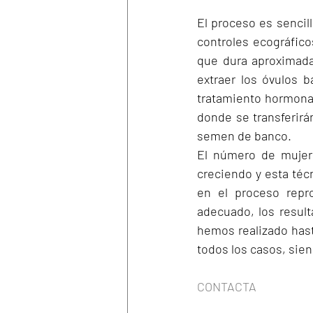
El proceso es sencil
controles ecográfic
que dura aproximada
extraer los óvulos 
tratamiento hormonal 
donde se transferirá
semen de banco.
El número de mujere
creciendo y esta téc
en el proceso repro
adecuado, los resul
hemos realizado has
todos los casos, sien
CONTACTA 